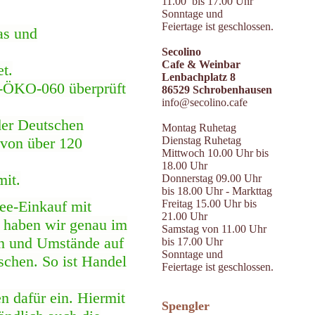
11.00 bis 17.00 Uhr
Sonntage und
Feiertage ist geschlossen.
as
und
Secolino
Cafe & Weinbar
t.
Lenbachplatz 8
E-ÖKO-060 überprüft
86529 Schrobenhausen
info@secolino.cafe
der Deutschen
Montag Ruhetag
Dienstag Ruhetag
 von über 120
Mittwoch 10.00 Uhr bis
18.00 Uhr
mit.
Donnerstag 09.00 Uhr
bis 18.00 Uhr - Markttag
ee-Einkauf mit
Freitag 15.00 Uhr bis
21.00 Uhr
o haben wir genau im
Samstag von 11.00 Uhr
en und Umstände auf
bis 17.00 Uhr
Sonntage und
schen. So ist Handel
Feiertage ist geschlossen.
n dafür ein. Hiermit
Spengler