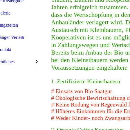
 Röstergilde
Jahren erfolgreich zusammen. 
alerie
dass die Wertschöpfung in de
Anbauländer verlagert wird. D
ngszeiten
Austausch mit Kleinbauern, P
Kooperativen ist es uns mögli
nger Verleih
in Zahlungswegen und Wertsc
ontakt
Bereits beim Anbau der Bio u
bei den Kleinstbauern werden
htliches
Voraussetzungen eingehalten:
1. Zertifizierte Kleinstbauern
# Einsatz von Bio Saatgut
# Ökologische Bewirtschaftung d
# Keine Rodung von Regenwald f
# Höheres Einkommen für die Ern
# Weder Kinder- noch Zwangsarb
2. Organic Coffee Kooperative