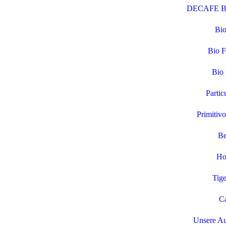
DECAFE Bio
Bio
Bio F
Bio 
Partic
Primitivo
Be
Ho
Tige
Ca
Unsere Au