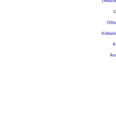
Deutsche
G
Öffnu
Kühlanhä
K
Rec