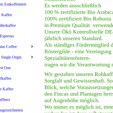
 Entkoffeiniert
Es werden ausschließlich
100 % zertifizierte Bio Arabic
 Kaffee
10
0% zertifiziert Bio Robusta
in Premium Qualität
verwende
ilterkaffee
Unsere Ökö Kontrollstelle D
Espresso
jährlich unseren Standard.
Als ständiges Fördermitglied 
ular Coffee
Röstergilde - eine Vereingung
Spezialitätenröstern-
 Single Orgin
tragen wir die Verantwortung 
st One
Wir gestalten unseren Rohkaff
fkaffee
Sorgfalt und Gewissenhaft. S
Blick, welche Voraussetzung
r Kaffee
den Fincas und Plantagen herr
auf Augenhöhe möglich.
ffinez
Wo immer es möglich ist, trete
sgezeichneten