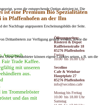
ezeigt, wenn die entsprechende Option aktiviert ist. Die
i ist eine Premium Bio Spezialitäten
i in Pfaffenhofen an der Ilm
d der Nachfrage angepassten Erscheinungsbilds der Seite.
Öffnungszeiten:
on Drittanbietern zur Verfügung gestellt werden, sowie die
Rösterei & Depot
Raiffeisenstraße 18
85276 Pfaffenhofen
en Anspruch
Freitag
den. Diese Drittanbieter können eigene Cookies setzen, z.B. um die
10.00 bis 16.00 Uhr
 Fair Trade Kaffee.
gfältig mit unseren
Secolino
Cafe & Weinbar
eehändlern aus.
Hauptplatz 27
nd
85276 Pfaffenhofen
info@secolino.cafe
.
d im Trommelröster
Montag bis Freitag
10.00 bis 18.00 Uhr
röstet und das mit
Samstag