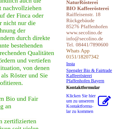
ändlich auch die
NaturRösterei
t nachvollziehen
BIO Kaffeerösterei
Raiffeisenstr. 18
uf der Finca oder
Rückgebäude
 nicht nur die
85276 Pfaffenhofen
ohnung der
www
.secolin
o.de
ondern durch direkte
info@secolino.de
hnte bestehenden
Tel. 08441/7890600
Whats App
prechenden Qualitäten
0151/18207342
ördern und vertiefen
Insta
ituation, von denen
Spengler Bio & Fairtrade
 als Röster und Sie
Kaffeerösterei
Pfaffenhofen Bayern
fitieren.
Kontaktformular
Klicken Sie hier
m Bio und Fair
um zu unserem
ng an
Kon­takt­for­mu­
lar zu kommen
 zertifizierten
ven seit vielen