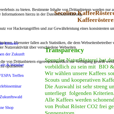
lebnis zu bieten. Bestimmte Inhalte von Drittanbietern werden nur ang
Secolino KaffeeRöstere
e Informationen hierzu in der Datenschutzerklärung.
Kaffeeröstere
utz vor Hackerangriffen und zur Gewährleistung eines konsistenten un
ieren. Hierunter fallen auch Statistiken, die dem Webseitenbetreiber v
ite Rösterei
r Nutzeraktivität über verschiedene Webseiten.
Transparency
en der Zukunft
Spengler NaturRösterei hat d
 die von Drittanbietern eigenverantwortlich zur Verfügung gestellt wer
Cafe & Weinbar
vorbildlich zu sein mit BIO &
 zu optimieren.
Wir wählen unsere Kaffees sor
VESPA Treffen
Scouts und kooperativen Kaff
Die Auswahl ist sehr streng u
Erlebisseminar
unterliegt folgenden Kriterien
 Zukunftswald
Alle Kaffees werden schonen
von Probat Röster CO2 frei ge
ine Shop
Sonnenstrom.