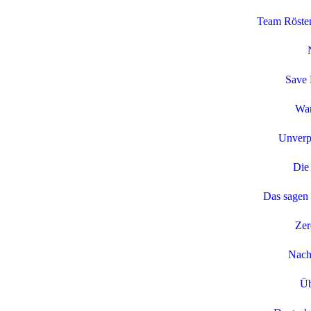
Team Rösten
Save 
Wa
Unverp
Die 
Das sagen
Zer
Nachh
Üb