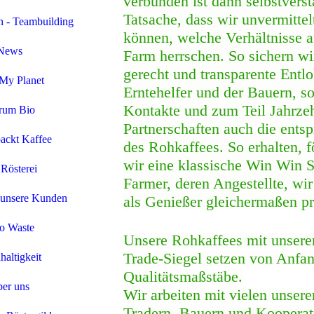
verbunden ist dann selbstverst
Tatsache, dass wir unvermittel
 - Teambuilding
können, welche Verhältnisse a
News
Farm herrschen. So sichern wir
gerecht und transparente Entl
My Planet
Erntehelfer und der Bauern, s
Kontakte und zum Teil Jahrze
rum Bio
Partnerschaften auch die ents
ackt Kaffee
des Rohkaffees. So erhalten, f
wir eine klassische Win Win S
Rösterei
Farmer, deren Angestellte, wir
 unsere Kunden
als Genießer gleichermaßen pro
o Waste
Unsere Rohkaffees mit unsere
Trade-Siegel setzen von Anfa
altigkeit
Qualitätsmaßstäbe.
er uns
Wir arbeiten mit vielen unseren
Tradern, Bauern und Kooperati